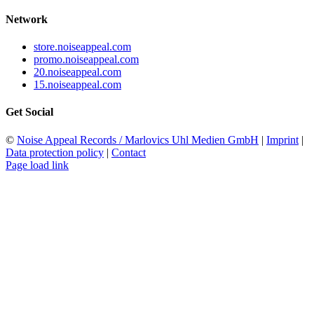
Network
store.noiseappeal.com
promo.noiseappeal.com
20.noiseappeal.com
15.noiseappeal.com
Get Social
©
Noise Appeal Records / Marlovics Uhl Medien GmbH
|
Imprint
|
Data protection policy
|
Contact
Page load link