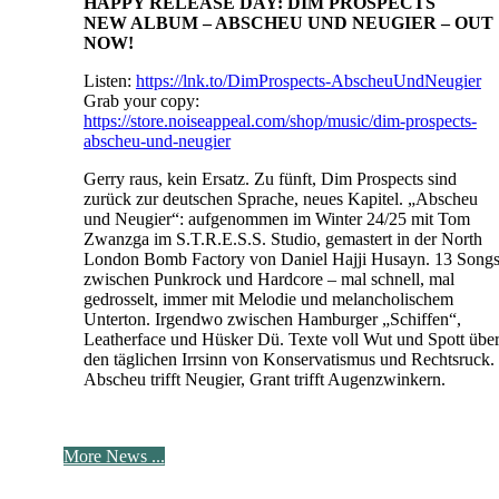
HAPPY RELEASE DAY: DIM PROSPECTS
NEW ALBUM – ABSCHEU UND NEUGIER – OUT
NOW!
Listen:
https://lnk.to/DimProspects-AbscheuUndNeugier
Grab your copy:
https://store.noiseappeal.com/shop/music/dim-prospects-
abscheu-und-neugier
Gerry raus, kein Ersatz. Zu fünft, Dim Prospects sind
zurück zur deutschen Sprache, neues Kapitel. „Abscheu
und Neugier“: aufgenommen im Winter 24/25 mit Tom
Zwanzga im S.T.R.E.S.S. Studio, gemastert in der North
London Bomb Factory von Daniel Hajji Husayn. 13 Song
zwischen Punkrock und Hardcore – mal schnell, mal
gedrosselt, immer mit Melodie und melancholischem
Unterton. Irgendwo zwischen Hamburger „Schiffen“,
Leatherface und Hüsker Dü. Texte voll Wut und Spott übe
den täglichen Irrsinn von Konservatismus und Rechtsruck.
Abscheu trifft Neugier, Grant trifft Augenzwinkern.
More News ...