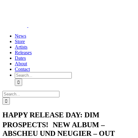
Skip
YouTube
Instagram
Tiktok
WhatsApp
to
content
News
Store
Artists
Releases
Dates
About
Contact
Search
for:
Search
for:
HAPPY RELEASE DAY: DIM
PROSPECTS! NEW ALBUM –
ABSCHEU UND NEUGIER – OUT