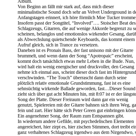
Album.
Von Beginn an fällt mir stark auf, dass mich dieser
minimalistische Sound doch sehr an Velvet Underground in d
Anfangstagen erinnert, ich höre förmlich Moe Tucker tromme
Insofern passt der Songtitel, “Involved”…. Stoischer Beat des
Schlagzeugs, Gitarren, die auf wenige Akkorde begrenzt zu s
scheinen, belanglos und emotionslos wirkender Gesang, darü
als Abwechslung quietschende Keyboards, das kommt einem
Aufruf gleich, sich in Trance zu versetzen.
Daneben ist es Pronais Bass, der fast unisono mit der Gitarre
brummelt, und wenn dann der Song “Apotropaic” erscheint,
kommt doch tatsächlich etwas mehr Leben in die Bude. Nun, 
wird halt ein wenig energischer und druckvoller, den Gesang
nehme ich einmal aus, scheint dieser doch fast im Hintergrun
verschwinden. “The Touch” überrascht dann durch seine
plötzlich relativ emotionale Grundstimmung, fast ist es eine
sehnsüchtig wirkende Ballade geworden, fast…Dieser Sound
zieht sich über gut acht Minuten hin, mit 8:07 ist er der längst
Song der Platte. Dieser Freiraum wird dann gar ein wenig
genutzt, Spielereien mit der Gitarre bahnen sich ihren Weg, g
fein und zart. Hier hätte sich Peter Green gut einbringen könn
Ein angenehmer Song, der Raum zum Entspannen gibt.
In wiederum andere Gefilde, mit psychedelischen Elementen
angereichert, hier zirpt es, hier zischen Stimmen, dort treibt ei
ganz verhaltenes Schlagzeug irgendwo aus dem Nirgendwo, 