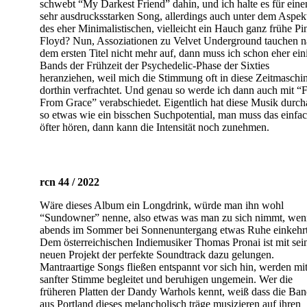
schwebt “My Darkest Friend” dahin, und ich halte es für eine
sehr ausdrucksstarken Song, allerdings auch unter dem Aspek
des eher Minimalistischen, vielleicht ein Hauch ganz frühe Pi
Floyd? Nun, Assoziationen zu Velvet Underground tauchen 
dem ersten Titel nicht mehr auf, dann muss ich schon eher ein
Bands der Frühzeit der Psychedelic-Phase der Sixties
heranziehen, weil mich die Stimmung oft in diese Zeitmaschi
dorthin verfrachtet. Und genau so werde ich dann auch mit “F
From Grace” verabschiedet. Eigentlich hat diese Musik durch
so etwas wie ein bisschen Suchpotential, man muss das einfa
öfter hören, dann kann die Intensität noch zunehmen.
rcn 44 / 2022
Wäre dieses Album ein Longdrink, würde man ihn wohl
“Sundowner” nenne, also etwas was man zu sich nimmt, we
abends im Sommer bei Sonnenuntergang etwas Ruhe einkehrt
Dem österreichischen Indiemusiker Thomas Pronai ist mit se
neuen Projekt der perfekte Soundtrack dazu gelungen.
Mantraartige Songs fließen entspannt vor sich hin, werden mi
sanfter Stimme begleitet und beruhigen ungemein. Wer die
früheren Platten der Dandy Warhols kennt, weiß dass die Ba
aus Portland dieses melancholisch träge musizieren auf ihren