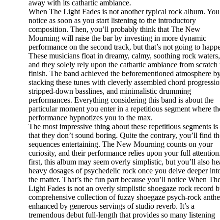
away with its cathartic ambiance.
When The Light Fades is not another typical rock album. You’
notice as soon as you start listening to the introductory
composition. Then, you’ll probably think that The New
Mourning will raise the bar by investing in more dynamic
performance on the second track, but that’s not going to happ
These musicians float in dreamy, calmy, soothing rock waters,
and they solely rely upon the cathartic ambiance from scratch 
finish. The band achieved the beforementioned atmosphere b
stacking these tunes with cleverly assembled chord progressio
stripped-down basslines, and minimalistic drumming
performances. Everything considering this band is about the
particular moment you enter in a repetitious segment where th
performance hypnotizes you to the max.
The most impressive thing about these repetitious segments is
that they don’t sound boring. Quite the contrary, you’ll find t
sequences entertaining. The New Mourning counts on your
curiosity, and their performance relies upon your full attention
first, this album may seem overly simplistic, but you’ll also he
heavy dosages of psychedelic rock once you delve deeper int
the matter. That’s the fun part because you’ll notice When Th
Light Fades is not an overly simplistic shoegaze rock record b
comprehensive collection of fuzzy shoegaze psych-rock anth
enhanced by generous servings of studio reverb. It’s a
tremendous debut full-length that provides so many listening