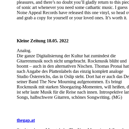
pleasures, and there’s no doubt you’ll gladly return to this pie
of sonic art whenever you need some cathartic music. I guess
Noise Appeal Records have released this one vinyl, so head o
and grab a copy for yourself or your loved ones. It’s worth it.
Kleine Zeitung 18.05. 2022
Analog.
Die ganze Digitalisierung der Kultur hat zumindest die
Gitarrenmusik noch nicht umgebracht. Rockmusik blüht und
boomt – auch in den alternativen Nischen. Thomas Pronai hat
nach Angabe des Plattenlabels das einzig komplett analoge
Studio Österreichs, das in Oslip steht. Dort hat er auch das D
seiner Band The New Mourning aufgenommen. Es bringt
Rockmusik mit starken Shoegazing-Momenten, will heißen, d
ist sehr laute Musik für die Reise nach innen. Introspektive la
Songs, halbschwere Gitarren, schönes Songwriting. (MG)
thegap.at