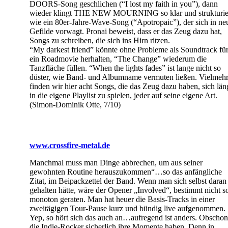
DOORS-Song geschlichen (“I lost my faith in you”), dann
wieder klingt THE NEW MOURNING so klar und strukturie
wie ein 80er-Jahre-Wave-Song (“Apotropaic”), der sich in ne
Gefilde vorwagt. Pronai beweist, dass er das Zeug dazu hat,
Songs zu schreiben, die sich ins Hirn ritzen.
“My darkest friend” könnte ohne Probleme als Soundtrack fü
ein Roadmovie herhalten, “The Change” wiederum die
Tanzfläche füllen. “When the lights fades” ist lange nicht so
düster, wie Band- und Albumname vermuten ließen. Vielmeh
finden wir hier acht Songs, die das Zeug dazu haben, sich län
in die eigene Playlist zu spielen, jeder auf seine eigene Art.
(Simon-Dominik Otte, 7/10)
www.crossfire-metal.de
Manchmal muss man Dinge abbrechen, um aus seiner
gewohnten Routine herauszukommen“…so das anfängliche
Zitat, im Beipackzettel der Band. Wenn man sich selbst daran
gehalten hätte, wäre der Opener „Involved“, bestimmt nicht s
monoton geraten. Man hat heuer die Basis-Tracks in einer
zweitägigen Tour-Pause kurz und bündig live aufgenommen.
Yep, so hört sich das auch an…aufregend ist anders. Obschon
die Indie-Rocker sicherlich ihre Momente haben. Denn in