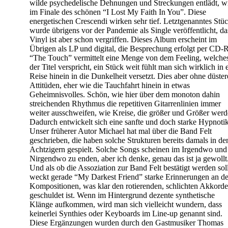
wilde psychedelische Dehnungen und Streckungen entlädt, w
im Finale des schönen “I Lost My Faith In You”. Diese
energetischen Crescendi wirken sehr tief. Letztgenanntes Stü
wurde übrigens vor der Pandemie als Single veröffentlicht, da
Vinyl ist aber schon vergriffen. Dieses Album erscheint im
Übrigen als LP und digital, die Besprechung erfolgt per CD-R
“The Touch” vermittelt eine Menge von dem Feeling, welche
der Titel verspricht, ein Stück weit fühlt man sich wirklich in 
Reise hinein in die Dunkelheit versetzt. Dies aber ohne düster
Attitüden, eher wie die Tauchfahrt hinein in etwas
Geheimnisvolles. Schön, wie hier über dem monoton dahin
streichenden Rhythmus die repetitiven Gitarrenlinien immer
weiter ausschweifen, wie Kreise, die größer und Größer werd
Dadurch entwickelt sich eine sanfte und doch starke Hypnotik
Unser früherer Autor Michael hat mal über die Band Felt
geschrieben, die haben solche Strukturen bereits damals in de
Achtzigern gespielt. Solche Songs scheinen im Irgendwo und
Nirgendwo zu enden, aber ich denke, genau das ist ja gewollt
Und als ob die Assoziation zur Band Felt bestätigt werden soll
weckt gerade “My Darkest Friend” starke Erinnerungen an d
Kompositionen, was klar den rotierenden, schlichten Akkord
geschuldet ist. Wenn im Hintergrund dezente synthetische
Klänge aufkommen, wird man sich vielleicht wundern, dass
keinerlei Synthies oder Keyboards im Line-up genannt sind.
Diese Ergänzungen wurden durch den Gastmusiker Thomas