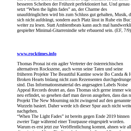
besseren Scheiben der Frühzeit perfektioniert hat. Und genau
setzt “When the lights fades” an, der Charme des
unaufdringlichen wird bis zum Schluss gut gehalten, Musik, d
sich nicht aufdrängt, sondern auch Platz lässt in Ruhe ein Bu
weiter zu lesen. Statt Ambientbeats kann auch mal handwerkl
gespielter Minimal-Gitarrenindie sehr erbauend sein. (EF, 7/9)
www.rocktimes.info
Thomas Pronai ist ein agiler Vertreter der österreichischen
alternativen Rockszene, auch wenn seine Taten und seine
früheren Projekte The Beautiful Kantine sowie Bo Canda & 
Broken Hearts bislang nicht zum Rezensenten durchgedrung
sind. Das Informationsmaterial des angesagten Labels Noise
Appeal Records deutet an, dass Thomas sich gerne immer wi
neu erfindet, so gesehen darf man davon ausgehen, dass das 
Projekt The New Mourning nicht zwingend auf den genannt
Wurzeln basiert. Daher werde ich dieser Spur auch nicht weit
nachgehen.
“When The Light Fades” ist bereits gegen Ende 2019 binnen
zweier Tage während einer Tourpause eingespielt worden.
Warum es erst jetzt zur Veröffentlichung kommt, ahnen wir all