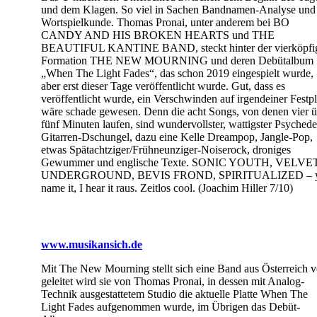
und dem Klagen. So viel in Sachen Bandnamen-Analyse und
Wortspielkunde. Thomas Pronai, unter anderem bei BO
CANDY AND HIS BROKEN HEARTS und THE
BEAUTIFUL KANTINE BAND, steckt hinter der vierköpfi
Formation THE NEW MOURNING und deren Debütalbum
„When The Light Fades“, das schon 2019 eingespielt wurde,
aber erst dieser Tage veröffentlicht wurde. Gut, dass es
veröffentlicht wurde, ein Verschwinden auf irgendeiner Festpl
wäre schade gewesen. Denn die acht Songs, von denen vier ü
fünf Minuten laufen, sind wundervollster, wattigster Psychede
Gitarren-Dschungel, dazu eine Kelle Dreampop, Jangle-Pop,
etwas Spätachtziger/Frühneunziger-Noiserock, droniges
Gewummer und englische Texte. SONIC YOUTH, VELVE
UNDERGROUND, BEVIS FROND, SPIRITUALIZED – 
name it, I hear it raus. Zeitlos cool. (Joachim Hiller 7/10)
www.musikansich.de
Mit The New Mourning stellt sich eine Band aus Österreich v
geleitet wird sie von Thomas Pronai, in dessen mit Analog-
Technik ausgestattetem Studio die aktuelle Platte When The
Light Fades aufgenommen wurde, im Übrigen das Debüt-