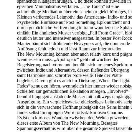
spannende Klangerfahrungen. Und diese können zuweilen in
epischen Minimalismus verfallen. „The Touch“ ist eine
achtminütige Meditation über ein scheinbar gleichförmiges, i
Kleinen variierendes Leitmotiv, das Americana-, Indie- und s
Psychedelic-Einflüsse auf Post-Something-Epik aufzieht und
durch gemächliche Verfremdung in traumwandlerische Sphär
einlädt. Ein ähnliches Muster verfolgt „Fall From Grace“, blo
deutlich lauter und intensiver ausgestattet. In bester Post-Rock
Manier bäumt sich dröhnende Heavyness auf, die donnernde
Auflösung fehlt jedoch und lässt Raum zur Interpretation.
The New Mourning können aber auch relativ kurz und prägna
wenn es sein muss. „Apotropaic“ geht mit wachsender
Begeisterung nach vorne und bemüht sich um jenes Spektrum
zwischen Indie und Alternative, dessen fließender Übergang
samt Harmonie und schroffer Note weite Teile der Platte
begleitet. Davon gibt es auch im Titelsong „When The Light
Fades“ genug zu hören, wenngleich hier immer wieder noisig
Schleifen zur gemächlichen Eskalation anregen. „Involved“
bemüht hingegen ausladende Muster mit halbwegs eingängig
Ausprägung. Ein vergleichsweise glückseliges Leitmotiv steig
sich in die verwaschene Hoffnungslosigkeit des Seins hinein 
findet selbst im ruppigen Wurmfortsatz kuriosen Charme.
Es ist ein kurioses Wandeln zwischen den Welten geworden,
dieses erste Album von The New Mourning. Besagtes
Spannungsverhältnis wird über die gesamte Spielzeit tatsächli