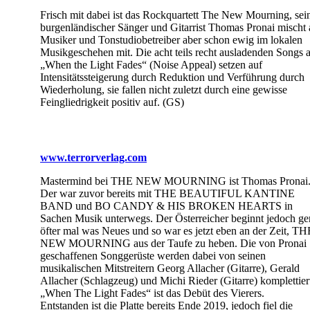
Frisch mit dabei ist das Rockquartett The New Mourning, sei
burgenländischer Sänger und Gitarrist Thomas Pronai mischt 
Musiker und Tonstudiobetreiber aber schon ewig im lokalen
Musikgeschehen mit. Die acht teils recht ausladenden Songs 
„When the Light Fades“ (Noise Appeal) setzen auf
Intensitätssteigerung durch Reduktion und Verführung durch
Wiederholung, sie fallen nicht zuletzt durch eine gewisse
Feingliedrigkeit positiv auf. (GS)
www.terrorverlag.com
Mastermind bei THE NEW MOURNING ist Thomas Pronai
Der war zuvor bereits mit THE BEAUTIFUL KANTINE
BAND und BO CANDY & HIS BROKEN HEARTS in
Sachen Musik unterwegs. Der Österreicher beginnt jedoch ge
öfter mal was Neues und so war es jetzt eben an der Zeit, TH
NEW MOURNING aus der Taufe zu heben. Die von Pronai
geschaffenen Songgerüste werden dabei von seinen
musikalischen Mitstreitern Georg Allacher (Gitarre), Gerald
Allacher (Schlagzeug) und Michi Rieder (Gitarre) komplettier
„When The Light Fades“ ist das Debüt des Vierers.
Entstanden ist die Platte bereits Ende 2019, jedoch fiel die