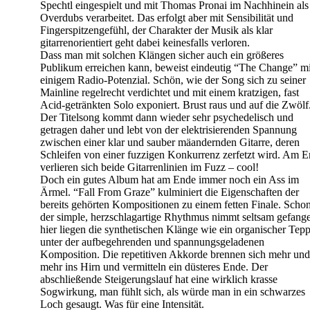
Spechtl eingespielt und mit Thomas Pronai im Nachhinein als
Overdubs verarbeitet. Das erfolgt aber mit Sensibilität und
Fingerspitzengefühl, der Charakter der Musik als klar
gitarrenorientiert geht dabei keinesfalls verloren.
Dass man mit solchen Klängen sicher auch ein größeres
Publikum erreichen kann, beweist eindeutig “The Change” mi
einigem Radio-Potenzial. Schön, wie der Song sich zu seiner
Mainline regelrecht verdichtet und mit einem kratzigen, fast
Acid-getränkten Solo exponiert. Brust raus und auf die Zwölf
Der Titelsong kommt dann wieder sehr psychedelisch und
getragen daher und lebt von der elektrisierenden Spannung
zwischen einer klar und sauber mäandernden Gitarre, deren
Schleifen von einer fuzzigen Konkurrenz zerfetzt wird. Am 
verlieren sich beide Gitarrenlinien im Fuzz – cool!
Doch ein gutes Album hat am Ende immer noch ein Ass im
Ärmel. “Fall From Graze” kulminiert die Eigenschaften der
bereits gehörten Kompositionen zu einem fetten Finale. Scho
der simple, herzschlagartige Rhythmus nimmt seltsam gefang
hier liegen die synthetischen Klänge wie ein organischer Tep
unter der aufbegehrenden und spannungsgeladenen
Komposition. Die repetitiven Akkorde brennen sich mehr und
mehr ins Hirn und vermitteln ein düsteres Ende. Der
abschließende Steigerungslauf hat eine wirklich krasse
Sogwirkung, man fühlt sich, als würde man in ein schwarzes
Loch gesaugt. Was für eine Intensität.