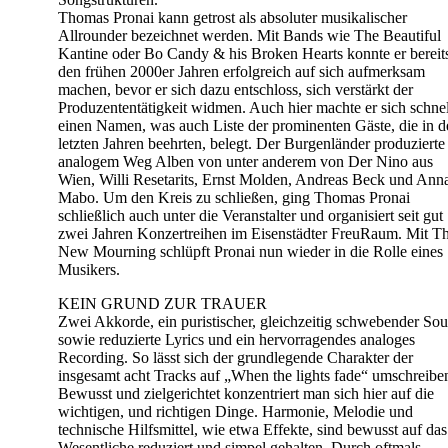
Thomas Pronai kann getrost als absoluter musikalischer
Allrounder bezeichnet werden. Mit Bands wie The Beautiful
Kantine oder Bo Candy & his Broken Hearts konnte er bereit
den frühen 2000er Jahren erfolgreich auf sich aufmerksam
machen, bevor er sich dazu entschloss, sich verstärkt der
Produzententätigkeit widmen. Auch hier machte er sich schnel
einen Namen, was auch Liste der prominenten Gäste, die in d
letzten Jahren beehrten, belegt. Der Burgenländer produzierte
analogem Weg Alben von unter anderem von Der Nino aus
Wien, Willi Resetarits, Ernst Molden, Andreas Beck und Ann
Mabo. Um den Kreis zu schließen, ging Thomas Pronai
schließlich auch unter die Veranstalter und organisiert seit gut
zwei Jahren Konzertreihen im Eisenstädter FreuRaum. Mit T
New Mourning schlüpft Pronai nun wieder in die Rolle eines
Musikers.
KEIN GRUND ZUR TRAUER
Zwei Akkorde, ein puristischer, gleichzeitig schwebender So
sowie reduzierte Lyrics und ein hervorragendes analoges
Recording. So lässt sich der grundlegende Charakter der
insgesamt acht Tracks auf „When the lights fade“ umschreibe
Bewusst und zielgerichtet konzentriert man sich hier auf die
wichtigen, und richtigen Dinge. Harmonie, Melodie und
technische Hilfsmittel, wie etwa Effekte, sind bewusst auf das
Wesentliche reduziert und simpel gehalten. Durch oftmals