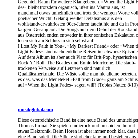
Gegenteil Raum für weitere Klangebenen. »When the Light F
des« bleibt trotzdem organisch, ufert ins Mantra aus, ist
manchmal etwas unheimlich und trotz der wenigen Worte vol
poetischer Wucht. Gelang-weilter Defätismus aus den
wohlstandverwahrlosten 90er-Jahren taucht hie und da in Pro
kargem Gesang auf. Die Songs auf dem Debüt der Rockband
aus Österreich enden entweder in ihrer sonischen Eskalation 
lösen sich am Schluss in sich selbst auf.
I Lost My Faith in You«, »My Darkest Friend« oder »When t
Light Fades« sind nachdenkliche Reisen in schwarze Episode
Auf dem Album ist aber auch Platz für Brit-Pop, hysterischen
Rock ’n’ Roll, The Beatles und Ennio Morricone. Die staub-
trockenen Verweise auf Letzteren sind natürlich
Qualitätsmerkmale. Die Wüste sollte man nie alleine betreten. 
es das, was das Menetekel »Fall from Grace« ganz am Schlus
auf »When the Light Fades« sagen will? (Tobias Natter, 8/10)
musikglobal.com
Diese österreichische Band ist eine neue Band des umtriebige
Thomas Pronai. Sie spielen Indierock und umspielen ihn mit
etwas Elektronik. Beim Hören ist aber immer noch klar, dass 
eine Band spielt. Die Stücke sind eher lang und bestehen aus