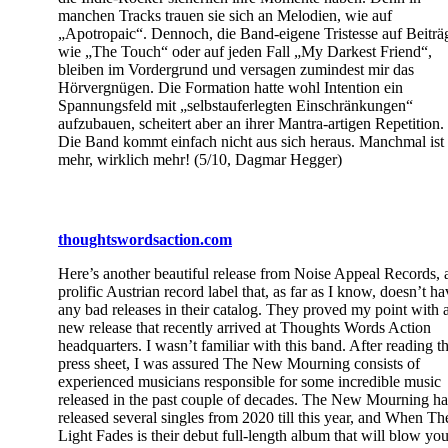
manchen Tracks trauen sie sich an Melodien, wie auf
„Apotropaic“. Dennoch, die Band-eigene Tristesse auf Beiträ
wie „The Touch“ oder auf jeden Fall „My Darkest Friend“,
bleiben im Vordergrund und versagen zumindest mir das
Hörvergnügen. Die Formation hatte wohl Intention ein
Spannungsfeld mit „selbstauferlegten Einschränkungen“
aufzubauen, scheitert aber an ihrer Mantra-artigen Repetition.
Die Band kommt einfach nicht aus sich heraus. Manchmal ist
mehr, wirklich mehr! (5/10, Dagmar Hegger)
thoughtswordsaction.com
Here’s another beautiful release from Noise Appeal Records, 
prolific Austrian record label that, as far as I know, doesn’t ha
any bad releases in their catalog. They proved my point with 
new release that recently arrived at Thoughts Words Action
headquarters. I wasn’t familiar with this band. After reading t
press sheet, I was assured The New Mourning consists of
experienced musicians responsible for some incredible music
released in the past couple of decades. The New Mourning ha
released several singles from 2020 till this year, and When Th
Light Fades is their debut full-length album that will blow yo