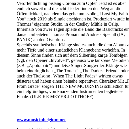
Veröffentlichung bislang Corona zum Opfer. Jetzt ist es aber
endlich soweit und die acht Lieder finden den Weg an die
Öffentlichkeit, nachdem das geheimnisvolle „I Lost My Faith 
You“ noch 2019 als Single erschienen ist. Produziert wurde i
Thomas‘ eigenem Studio, in der Cselley Mühle in Oslip.
Innerhalb von zwei Tagen spielte die Band die Basictracks ein
danach arbeiteten Thomas Pronai und Andreas Spechtl (JA,
PANIK) an den Overdubs.
Spechtls synthetischen Klänge sind es auch, die dem Album 
mehr Tiefe und einer zusätzlichen Klangebene verhelfen. In
diesem Sinne finden sich auf dem Silberling karge Tonfolgen
(vgl. den Opener „Involved“, genauso wie tanzbare Melodien
(z.B. „Apotrapaic“) und leise Singer-Songwriter-Klänge wie
beim eindringlichen „The Touch“. „The Darkest Friend“ oder
auch der Titelsong „When The Light Fades“ wirken etwas
düsterer und haben einen beinahe repetitiven Charakter.Mit „F
From Grace“ sorgen THE NEW MOURNING schließlich fü
ein tiefgründiges, von knarzenden Instrumenten begleitetes
Finale. (ULRIKE MEYER-POTTHOFF)
www.musicinbelgium.net