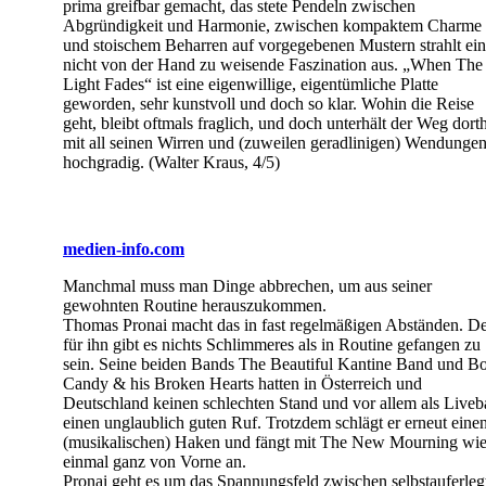
prima greifbar gemacht, das stete Pendeln zwischen
Abgründigkeit und Harmonie, zwischen kompaktem Charme
und stoischem Beharren auf vorgegebenen Mustern strahlt ei
nicht von der Hand zu weisende Faszination aus. „When The
Light Fades“ ist eine eigenwillige, eigentümliche Platte
geworden, sehr kunstvoll und doch so klar. Wohin die Reise
geht, bleibt oftmals fraglich, und doch unterhält der Weg dort
mit all seinen Wirren und (zuweilen geradlinigen) Wendunge
hochgradig. (Walter Kraus, 4/5)
medien-info.com
Manchmal muss man Dinge abbrechen, um aus seiner
gewohnten Routine herauszukommen.
Thomas Pronai macht das in fast regelmäßigen Abständen. D
für ihn gibt es nichts Schlimmeres als in Routine gefangen zu
sein. Seine beiden Bands The Beautiful Kantine Band und B
Candy & his Broken Hearts hatten in Österreich und
Deutschland keinen schlechten Stand und vor allem als Live
einen unglaublich guten Ruf. Trotzdem schlägt er erneut eine
(musikalischen) Haken und fängt mit The New Mourning wi
einmal ganz von Vorne an.
Pronai geht es um das Spannungsfeld zwischen selbstauferleg