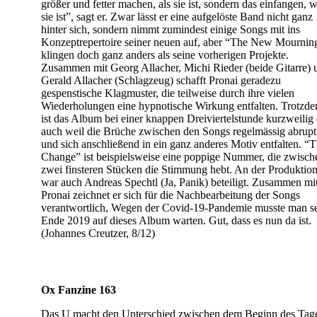
größer und fetter machen, als sie ist, sondern das einfangen, 
sie ist”, sagt er. Zwar lässt er eine aufgelöste Band nicht ganz
hinter sich, sondern nimmt zumindest einige Songs mit ins
Konzeptrepertoire seiner neuen auf, aber “The New Mournin
klingen doch ganz anders als seine vorherigen Projekte.
Zusammen mit Georg Allacher, Michi Rieder (beide Gitarre) 
Gerald Allacher (Schlagzeug) schafft Pronai geradezu
gespenstische Klagmuster, die teilweise durch ihre vielen
Wiederholungen eine hypnotische Wirkung entfalten. Trotzd
ist das Album bei einer knappen Dreiviertelstunde kurzweilig
auch weil die Brüche zwischen den Songs regelmässig abrupt
und sich anschließend in ein ganz anderes Motiv entfalten. “
Change” ist beispielsweise eine poppige Nummer, die zwisch
zwei finsteren Stücken die Stimmung hebt. An der Produktio
war auch Andreas Spechtl (Ja, Panik) beteiligt. Zusammen mi
Pronai zeichnet er sich für die Nachbearbeitung der Songs
verantwortlich, Wegen der Covid-19-Pandemie musste man se
Ende 2019 auf dieses Album warten. Gut, dass es nun da ist.
(Johannes Creutzer, 8/12)
Ox Fanzine 163
Das U macht den Unterschied zwischen dem Beginn des Tag