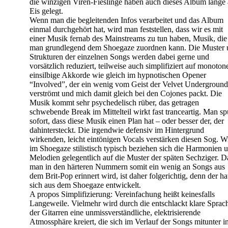
die winzigen Viren-Fieslinge haben auch dieses Album lange 
Eis gelegt.
Wenn man die begleitenden Infos verarbeitet und das Album
einmal durchgehört hat, wird man feststellen, dass wir es mit
einer Musik fernab des Mainstreams zu tun haben, Musik, die
man grundlegend dem Shoegaze zuordnen kann. Die Muster 
Strukturen der einzelnen Songs werden dabei gerne und
vorsätzlich reduziert, teilweise auch simplifiziert auf monoton
einsilbige Akkorde wie gleich im hypnotischen Opener
“Involved”, der ein wenig vom Geist der Velvet Underground
verströmt und mich damit gleich bei den Cojones packt. Die
Musik kommt sehr psychedelisch rüber, das getragen
schwebende Break im Mittelteil wirkt fast tranceartig. Man sp
sofort, dass diese Musik einen Plan hat – oder besser der, der
dahintersteckt. Die irgendwie defensiv im Hintergrund
wirkenden, leicht eintönigen Vocals verstärken diesen Sog. W
im Shoegaze stilistisch typisch beziehen sich die Harmonien 
Melodien gelegentlich auf die Muster der späten Sechziger. D
man in den härteren Nummern somit ein wenig an Songs aus
dem Brit-Pop erinnert wird, ist daher folgerichtig, denn der ha
sich aus dem Shoegaze entwickelt.
A propos Simplifizierung: Vereinfachung heißt keinesfalls
Langeweile. Vielmehr wird durch die entschlackt klare Sprac
der Gitarren eine unmissverständliche, elektrisierende
Atmossphäre kreiert, die sich im Verlauf der Songs mitunter i