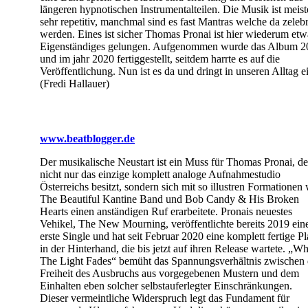
längeren hypnotischen Instrumentalteilen. Die Musik ist meist
sehr repetitiv, manchmal sind es fast Mantras welche da zelebr
werden. Eines ist sicher Thomas Pronai ist hier wiederum etw
Eigenständiges gelungen. Aufgenommen wurde das Album 2
und im jahr 2020 fertiggestellt, seitdem harrte es auf die
Veröffentlichung. Nun ist es da und dringt in unseren Alltag e
(Fredi Hallauer)
www.beatblogger.de
Der musikalische Neustart ist ein Muss für Thomas Pronai, de
nicht nur das einzige komplett analoge Aufnahmestudio
Österreichs besitzt, sondern sich mit so illustren Formationen
The Beautiful Kantine Band und Bob Candy & His Broken
Hearts einen anständigen Ruf erarbeitete. Pronais neuestes
Vehikel, The New Mourning, veröffentlichte bereits 2019 ein
erste Single und hat seit Februar 2020 eine komplett fertige Pl
in der Hinterhand, die bis jetzt auf ihren Release wartete. „W
The Light Fades“ bemüht das Spannungsverhältnis zwischen 
Freiheit des Ausbruchs aus vorgegebenen Mustern und dem
Einhalten eben solcher selbstauferlegter Einschränkungen.
Dieser vermeintliche Widerspruch legt das Fundament für