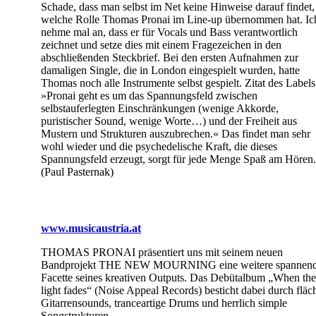
Schade, dass man selbst im Net keine Hinweise darauf findet,
welche Rolle Thomas Pronai im Line-up übernommen hat. Ic
nehme mal an, dass er für Vocals und Bass verantwortlich
zeichnet und setze dies mit einem Fragezeichen in den
abschließenden Steckbrief. Bei den ersten Aufnahmen zur
damaligen Single, die in London eingespielt wurden, hatte
Thomas noch alle Instrumente selbst gespielt. Zitat des Labels
»Pronai geht es um das Spannungsfeld zwischen
selbstauferlegten Einschränkungen (wenige Akkorde,
puristischer Sound, wenige Worte…) und der Freiheit aus
Mustern und Strukturen auszubrechen.« Das findet man sehr
wohl wieder und die psychedelische Kraft, die dieses
Spannungsfeld erzeugt, sorgt für jede Menge Spaß am Hören.
(Paul Pasternak)
www.musicaustria.at
THOMAS PRONAI präsentiert uns mit seinem neuen
Bandprojekt THE NEW MOURNING eine weitere spannen
Facette seines kreativen Outputs. Das Debütalbum „When the
light fades“ (Noise Appeal Records) besticht dabei durch fläc
Gitarrensounds, tranceartige Drums und herrlich simple
Songstrukturen.