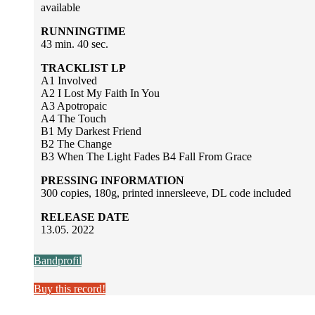
available
RUNNINGTIME
43 min. 40 sec.
TRACKLIST LP
A1 Involved
A2 I Lost My Faith In You
A3 Apotropaic
A4 The Touch
B1 My Darkest Friend
B2 The Change
B3 When The Light Fades B4 Fall From Grace
PRESSING INFORMATION
300 copies, 180g, printed innersleeve, DL code included
RELEASE DATE
13.05. 2022
Bandprofil
Buy this record!