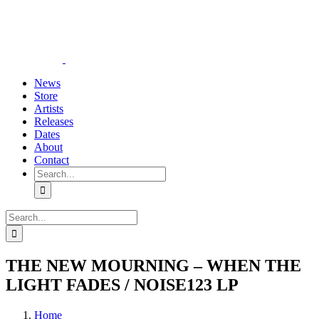
Skip
YouTube
Instagram
Tiktok
WhatsApp
to
content
News
Store
Artists
Releases
Dates
About
Contact
Search
for:
Search
for:
THE NEW MOURNING – WHEN THE
LIGHT FADES / NOISE123 LP
Home