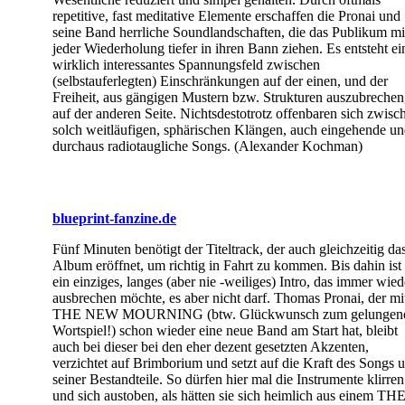
repetitive, fast meditative Elemente erschaffen die Pronai und
seine Band herrliche Soundlandschaften, die das Publikum mi
jeder Wiederholung tiefer in ihren Bann ziehen. Es entsteht ei
wirklich interessantes Spannungsfeld zwischen
(selbstauferlegten) Einschränkungen auf der einen, und der
Freiheit, aus gängigen Mustern bzw. Strukturen auszubrechen
auf der anderen Seite. Nichtsdestotrotz offenbaren sich zwisc
solch weitläufigen, sphärischen Klängen, auch eingehende u
durchaus radiotaugliche Songs. (Alexander Kochman)
blueprint-fanzine.de
Fünf Minuten benötigt der Titeltrack, der auch gleichzeitig da
Album eröffnet, um richtig in Fahrt zu kommen. Bis dahin ist 
ein einziges, langes (aber nie -weiliges) Intro, das immer wied
ausbrechen möchte, es aber nicht darf. Thomas Pronai, der mi
THE NEW MOURNING (btw. Glückwunsch zum gelungen
Wortspiel!) schon wieder eine neue Band am Start hat, bleibt
auch bei dieser bei den eher dezent gesetzten Akzenten,
verzichtet auf Brimborium und setzt auf die Kraft des Songs 
seiner Bestandteile. So dürfen hier mal die Instrumente klirren
und sich austoben, als hätten sie sich heimlich aus einem TH