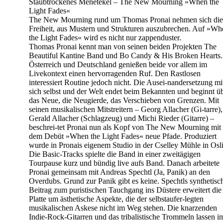
Staubtrockenes Menetekel – The New Mourning »When the
Light Fades«
The New Mourning rund um Thomas Pronai nehmen sich die
Freiheit, aus Mustern und Strukturen auszubrechen. Auf »Wh
the Light Fades« wird es nicht nur zappenduster.
Thomas Pronai kennt man von seinen beiden Projekten The
Beautiful Kantine Band und Bo Candy & His Broken Hearts.
Österreich und Deutschland genießen beide vor allem im
Livekontext einen hervorragenden Ruf. Den Rastlosen
interessiert Routine jedoch nicht. Die Ausei-nandersetzung mi
sich selbst und der Welt endet beim Bekannten und beginnt ü
das Neue, die Neugierde, das Verschieben von Grenzen. Mit
seinen musikalischen Mitstreitern – Georg Allacher (Gi-tarre),
Gerald Allacher (Schlagzeug) und Michi Rieder (Gitarre) –
beschrei-tet Pronai nun als Kopf von The New Mourning mit
dem Debüt »When the Light Fades« neue Pfade. Produziert
wurde in Pronais eigenem Studio in der Cselley Mühle in Osli
Die Basic-Tracks spielte die Band in einer zweitägigen
Tourpause kurz und bündig live aufs Band. Danach arbeitete
Pronai gemeinsam mit Andreas Spechtl (Ja, Panik) an den
Overdubs. Grund zur Panik gibt es keine. Spechtls synthetisc
Beitrag zum puristischen Tauchgang ins Düstere erweitert die
Platte um ästhetische Aspekte, die der selbstaufer-legten
musikalischen Askese nicht im Weg stehen. Die knarzenden
Indie-Rock-Gitarren und das tribalistische Trommeln lassen i