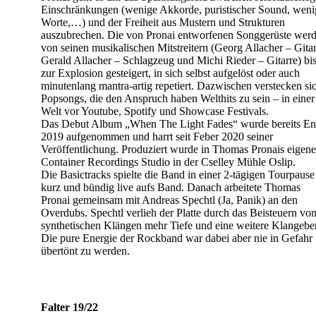
Einschränkungen (wenige Akkorde, puristischer Sound, weni
Worte,…) und der Freiheit aus Mustern und Strukturen
auszubrechen. Die von Pronai entworfenen Songgerüste wer
von seinen musikalischen Mitstreitern (Georg Allacher – Gitar
Gerald Allacher – Schlagzeug und Michi Rieder – Gitarre) bi
zur Explosion gesteigert, in sich selbst aufgelöst oder auch
minutenlang mantra-artig repetiert. Dazwischen verstecken si
Popsongs, die den Anspruch haben Welthits zu sein – in einer
Welt vor Youtube, Spotify und Showcase Festivals.
Das Debut Album „When The Light Fades“ wurde bereits E
2019 aufgenommen und harrt seit Feber 2020 seiner
Veröffentlichung. Produziert wurde in Thomas Pronais eigen
Container Recordings Studio in der Cselley Mühle Oslip.
Die Basictracks spielte die Band in einer 2-tägigen Tourpause
kurz und bündig live aufs Band. Danach arbeitete Thomas
Pronai gemeinsam mit Andreas Spechtl (Ja, Panik) an den
Overdubs. Spechtl verlieh der Platte durch das Beisteuern vo
synthetischen Klängen mehr Tiefe und eine weitere Klangebe
Die pure Energie der Rockband war dabei aber nie in Gefahr
übertönt zu werden.
Falter 19/22