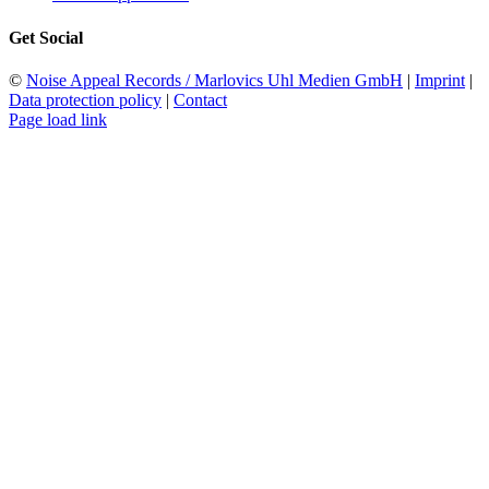
Get Social
©
Noise Appeal Records / Marlovics Uhl Medien GmbH
|
Imprint
|
Data protection policy
|
Contact
Page load link