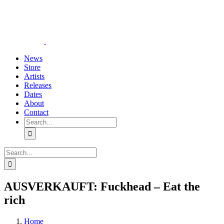
Skip
YouTube
Instagram
Tiktok
WhatsApp
to
content
News
Store
Artists
Releases
Dates
About
Contact
Search
for:
Search
for:
AUSVERKAUFT: Fuckhead – Eat the
rich
Home