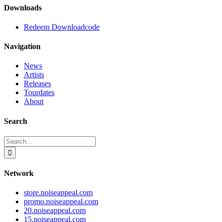
Downloads
Redeem Downloadcode
Navigation
News
Artists
Releases
Tourdates
About
Search
Search
for:
Network
store.noiseappeal.com
promo.noiseappeal.com
20.noiseappeal.com
15.noiseappeal.com