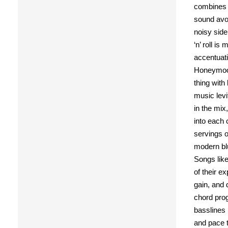
combines a
sound avoi
noisy side
‘n’ roll i
accentuati
Honeymoon 
thing with
music levi
in the mix
into each
servings o
modern blu
Songs like
of their e
gain, and 
chord pro
basslines 
and pace t