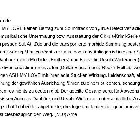
an.de
MY LOVE keinen Beitrag zum Soundtrack von „True Detective“ abliefer
e musikalische Untermalung bzw. Ausstattung der Okkult-Krimi-Serie 
passen Stil, Attitüde und die transportierte morbide Stimmung beste
von zwanzig Minuten recht kurz aus, doch das Anliegen ist in dieser 
uböck (auch Morbidelli Brothers) und Bassistin Ursula Winterauer (v
ektiven und stimmungsvollen (Delta) Blues-meets-Rock’n’Roll ab, wobe
gen ASH MY LOVE mit ihren acht Stücken Wirkung. Leidenschaft, ein re
ichung der gewählten Ausrichtung führen zu einem stilechten, schau
em es nichts zu deuteln gibt. Der geteilte Gesang sorgt für Abwechs
 wissen Andreas Dauböck und Ursula Winterauer unterschiedliche Akzen
 schafft dabei der abgefuckte, dreckige und tendenziell geheimnisvo
st diesbezüglich den Weg. (7/10) Arne