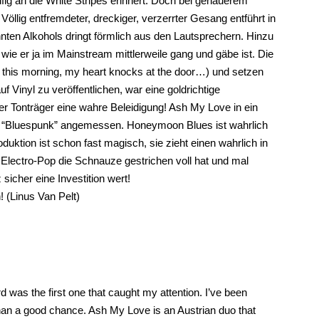
fig an die White Stripes erinnert. Doch bei genauerem
 Völlig entfremdeter, dreckiger, verzerrter Gesang entführt in
nten Alkohols dringt förmlich aus den Lautsprechern. Hinzu
ie er ja im Mainstream mittlerweile gang und gäbe ist. Die
 this morning, my heart knocks at the door…) und setzen
Vinyl zu veröffentlichen, war eine goldrichtige
ler Tonträger eine wahre Beleidigung! Ash My Love in ein
ng “Bluespunk” angemessen. Honeymoon Blues ist wahrlich
ktion ist schon fast magisch, sie zieht einen wahrlich in
 Electro-Pop die Schnauze gestrichen voll hat und mal
icher eine Investition wert!
! (Linus Van Pelt)
 was the first one that caught my attention. I’ve been
than a good chance. Ash My Love is an Austrian duo that