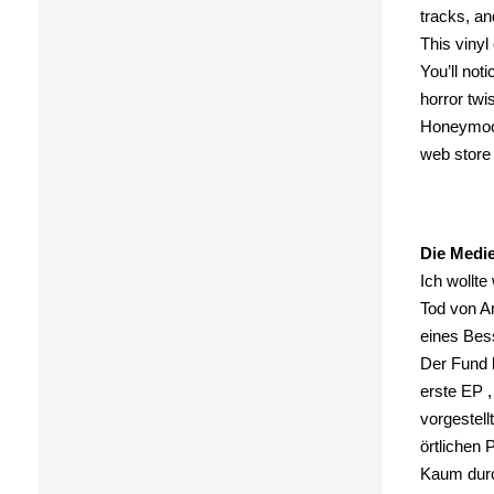
tracks, an
This vinyl
You’ll noti
horror twi
Honeymoon 
web store 
Die Medie
Ich wollte
Tod von A
eines Bess
Der Fund 
erste EP 
vorgestell
örtlichen 
Kaum durch