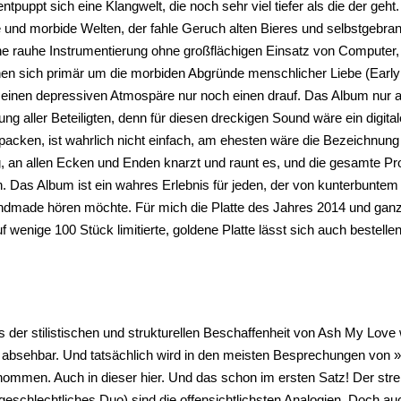
ntpuppt sich eine Klangwelt, die noch sehr viel tiefer als die der geht.
 und morbide Welten, der fahle Geruch alten Bieres und selbstgebran
e rauhe Instrumentierung ohne großflächigen Einsatz von Computer, w
hen sich primär um die morbiden Abgründe menschlicher Liebe (Early
einen depressiven Atmospäre nur noch einen drauf. Das Album nur auf 
ng aller Beteiligten, denn für diesen dreckigen Sound wäre ein digita
packen, ist wahrlich nicht einfach, am ehesten wäre die Bezeichnu
 an allen Ecken und Enden knarzt und raunt es, und die gesamte Produ
. Das Album ist ein wahres Erlebnis für jeden, der von kunterbuntem
ndmade hören möchte. Für mich die Platte des Jahres 2014 und ganz s
f wenige 100 Stück limitierte, goldene Platte lässt sich auch bestellen
 der stilistischen und strukturellen Beschaffenheit von Ash My Love
 absehbar. Und tatsächlich wird in den meisten Besprechungen vo
ommen. Auch in dieser hier. Und das schon im ersten Satz! Der stre
geschlechtliches Duo) sind die offensichtlichsten Analogien. Doch a