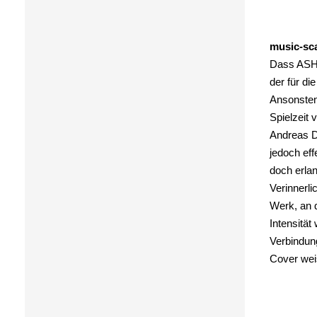
music-sc
Dass ASH 
der für di
Ansonsten 
Spielzeit 
Andreas Da
jedoch eff
doch erlan
Verinnerl
Werk, an d
Intensität
Verbindung
Cover wei