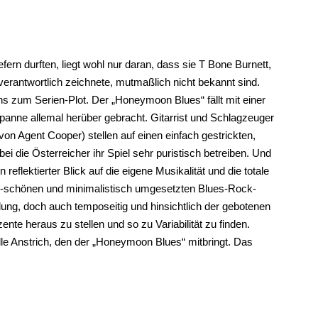
n durften, liegt wohl nur daran, dass sie T Bone Burnett,
verantwortlich zeichnete, mutmaßlich nicht bekannt sind.
ns zum Serien-Plot. Der „Honeymoon Blues“ fällt mit einer
Spanne allemal herüber gebracht. Gitarrist und Schlagzeuger
on Agent Cooper) stellen auf einen einfach gestrickten,
i die Österreicher ihr Spiel sehr puristisch betreiben. Und
flektierter Blick auf die eigene Musikalität und die totale
rig-schönen und minimalistisch umgesetzten Blues-Rock-
lung, doch auch temposeitig und hinsichtlich der gebotenen
te heraus zu stellen und so zu Variabilität zu finden.
lle Anstrich, den der „Honeymoon Blues“ mitbringt. Das