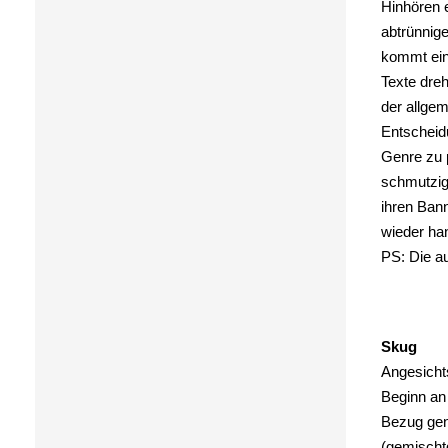
Hinhören e
abtrünnige
kommt ein
Texte dre
der allgem
Entscheidu
Genre zu 
schmutzig,
ihren Bann
wieder ha
PS: Die au
Skug
Angesichts
Beginn an
Bezug gen
(gemischt