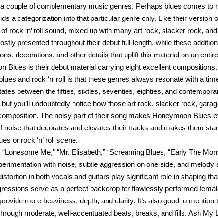
 couple of complementary music genres. Perhaps blues comes to mind f
ds a categorization into that particular genre only. Like their version 
 of rock ‘n’ roll sound, mixed up with many art rock, slacker rock, and
s mostly presented throughout their debut full-length, while these ad
ons, decorations, and other details that uplift this material on an entir
Blues is their debut material carrying eight excellent compositions. 
 blues and rock ‘n’ roll is that these genres always resonate with a ti
tates between the fifties, sixties, seventies, eighties, and contempora
, but you’ll undoubtedly notice how those art rock, slacker rock, gara
 composition. The noisy part of their song makes Honeymoon Blues e
f noise that decorates and elevates their tracks and makes them stand
es or rock ‘n’ roll scene.
 “Lonesome Me,” “Mr. Elisabeth,” “Screaming Blues, “Early The Morni
xperimentation with noise, subtle aggression on one side, and melod
distortion in both vocals and guitars play significant role in shaping
gressions serve as a perfect backdrop for flawlessly performed fema
provide more heaviness, depth, and clarity. It’s also good to mentio
hrough moderate, well-accentuated beats, breaks, and fills. Ash My 