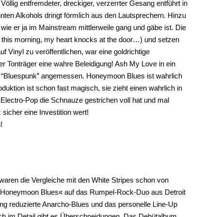
 Völlig entfremdeter, dreckiger, verzerrter Gesang entführt in
nten Alkohols dringt förmlich aus den Lautsprechern. Hinzu
ie er ja im Mainstream mittlerweile gang und gäbe ist. Die
 this morning, my heart knocks at the door…) und setzen
Vinyl zu veröffentlichen, war eine goldrichtige
ler Tonträger eine wahre Beleidigung! Ash My Love in ein
ng “Bluespunk” angemessen. Honeymoon Blues ist wahrlich
ktion ist schon fast magisch, sie zieht einen wahrlich in
 Electro-Pop die Schnauze gestrichen voll hat und mal
icher eine Investition wert!
!
 waren die Vergleiche mit den White Stripes schon von
n »Honeymoon Blues« auf das Rumpel-Rock-Duo aus Detroit
ng reduzierte Anarcho-Blues und das personelle Line-Up
uch im Detail gibt es Überschneidungen. Das Debütalbum