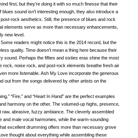
irst, but they’re doing it with so much finesse that their
of blues sound isn’t interesting enough, they also introduce a
 post-rock aesthetics. Still, the presence of blues and rock
ditional elements serve as more than necessary enhancements,
ely new level.
Some readers might notice this is the 2014 record, but the
meless quality. Time doesn’t mean a thing here because their
ry sound. Perhaps the fifties and sixties eras shine the most
ge rock, noise rock, and post-rock elements breathe fresh air
ven more listenable. Ash My Love incorporate the generous
 out from the songs delivered by other artists on the
ng,” “Fire,” and “Heart In Hand” are the perfect examples
y and harmony on the other. The volumed-up highs, presence,
 that raw, abrasive, fuzzy ambiance. The cleverly assembled
le and male vocal harmonies, while the warm-sounding
n that excellent drumming offers more than necessary grove
Love thought about everything while assembling these