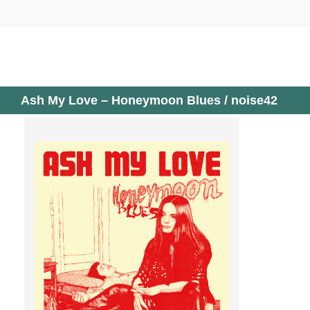
Skip
to
content
Ash My Love – Honeymoon Blues / noise42