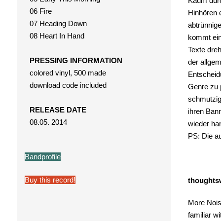
Kaum durch
06 Fire
Hinhören e
07 Heading Down
abtrünnige
08 Heart In Hand
kommt ein
Texte dre
PRESSING INFORMATION
der allgem
colored vinyl, 500 made
Entscheidu
download code included
Genre zu 
schmutzig,
RELEASE DATE
ihren Bann
08.05. 2014
wieder ha
PS: Die au
Bandprofile
Buy this record!
thoughts
More Noise
familiar w