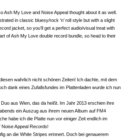
 so Ash My Love and Noise Appeal thought about it as well.
trated in classic bluesy/rock ‘n’ roll style but with a slight
cord jacket, so you’ll get a perfect audio/visual treat with
art of Ash My Love double record bundle, so head to their
 diesen wahrlich nicht schönen Zeiten! Ich dachte, mit dem
ch dank eines Zufallsfundes im Plattenladen wurde ich nun
uo aus Wien, das da heißt. Im Jahr 2013 erschien ihre
spätabends ein Auszug aus ihrem neuen Album auf FM4
he habe ich die Platte nun vor einiger Zeit endlich im
uf Noise Appeal Records!
fig an die White Stripes erinnert. Doch bei genauerem