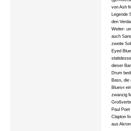
von Ash M
Legende S
den Verda
Weiter- un
auch Sand
zweite Sol
Eyed Blue
stattdesse
dieser Ban
Drum bedi
Bass, die
Blues« ein
zwanzig M
Großverbr
Paul Poet
Clapton fo
aus Akron,