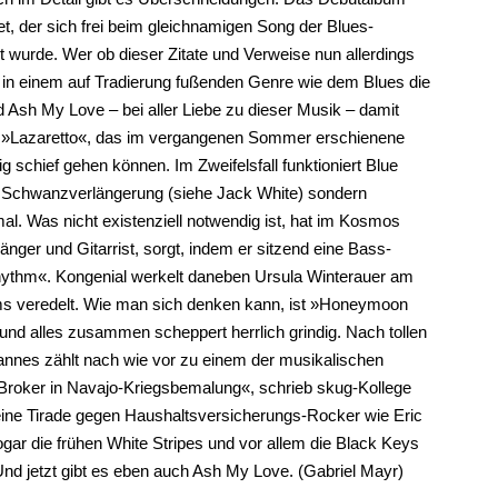
, der sich frei beim gleichnamigen Song der Blues-
wurde. Wer ob dieser Zitate und Verweise nun allerdings
e in einem auf Tradierung fußenden Genre wie dem Blues die
 Ash My Love – bei aller Liebe zu dieser Musik – damit
wie »Lazaretto«, das im vergangenen Sommer erschienene
schief gehen können. Im Zweifelsfall funktioniert Blue
 Schwanzverlängerung (siehe Jack White) sondern
mal. Was nicht existenziell notwendig ist, hat im Kosmos
ger und Gitarrist, sorgt, indem er sitzend eine Bass-
Rhythm«. Kongenial werkelt daneben Ursula Winterauer am
s veredelt. Wie man sich denken kann, ist »Honeymoon
 und alles zusammen scheppert herrlich grindig. Nach tollen
annes zählt nach wie vor zu einem der musikalischen
-Broker in Navajo-Kriegsbemalung«, schrieb skug-Kollege
 eine Tirade gegen Haushaltsversicherungs-Rocker wie Eric
gar die frühen White Stripes und vor allem die Black Keys
Und jetzt gibt es eben auch Ash My Love. (Gabriel Mayr)