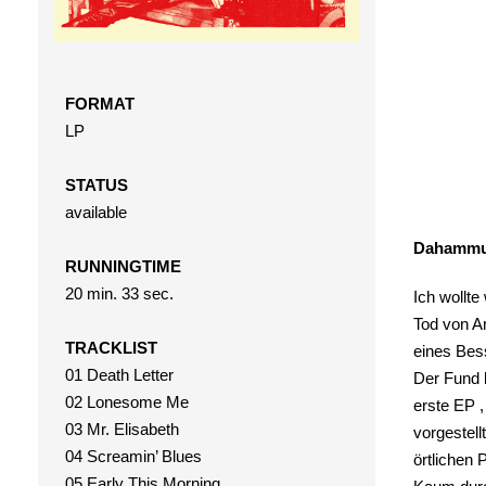
FORMAT
LP
STATUS
available
Dahammu
RUNNINGTIME
20 min. 33 sec.
Ich wollte
Tod von A
TRACKLIST
eines Bess
01 Death Letter
Der Fund 
02 Lonesome Me
erste EP 
03 Mr. Elisabeth
vorgestell
04 Screamin’ Blues
örtlichen 
05 Early This Morning