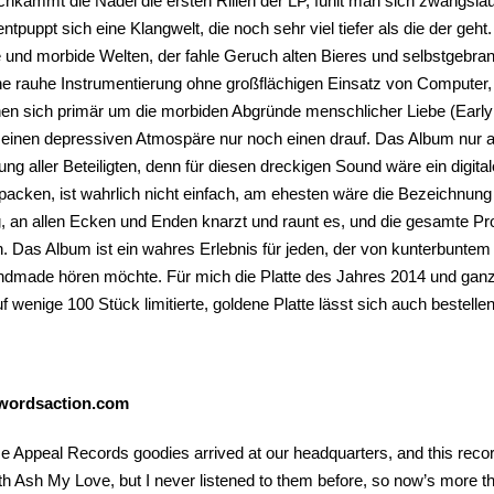
kämmt die Nadel die ersten Rillen der LP, fühlt man sich zwangsläu
ntpuppt sich eine Klangwelt, die noch sehr viel tiefer als die der geht.
 und morbide Welten, der fahle Geruch alten Bieres und selbstgebran
e rauhe Instrumentierung ohne großflächigen Einsatz von Computer, w
hen sich primär um die morbiden Abgründe menschlicher Liebe (Early
einen depressiven Atmospäre nur noch einen drauf. Das Album nur auf 
ng aller Beteiligten, denn für diesen dreckigen Sound wäre ein digita
packen, ist wahrlich nicht einfach, am ehesten wäre die Bezeichnu
 an allen Ecken und Enden knarzt und raunt es, und die gesamte Produ
. Das Album ist ein wahres Erlebnis für jeden, der von kunterbuntem
ndmade hören möchte. Für mich die Platte des Jahres 2014 und ganz s
f wenige 100 Stück limitierte, goldene Platte lässt sich auch bestellen
wordsaction.com
 Appeal Records goodies arrived at our headquarters, and this record
ith Ash My Love, but I never listened to them before, so now’s more 