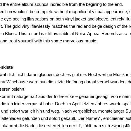
d the entire album sounds incredible from the begining to the end.
 edition wouldn’t be complete without magnificent visual appearance,
ce eye-peeling illustrations on both vinyl jacket and sleeve, entirely illus
st. The gold vinyl flawlessly matches the red and beige design of the re
Blues. This record is still available at Noise Appeal Records as a p
and treat yourself with this some marvelous music.
nkiste
 wahrlich nicht daran glauben, doch es gibt sie: Hochwertige Musik in
my Winehouse wäre nun die letzte Hoffnung darauf verschwunden, do
eren belehrt.
kommt naturgemäß aus der Indie-Ecke – genauer gesagt, von einem D
, die ich leider verpasst habe. Doch im April letzten Jahres wurde 
t und sofort war ich hin und weg. Nach vergeblicher, monatelanger Suc
Plattenladen gefunden und sofort gekauft. Der Name? , erschienen a
kämmt die Nadel die ersten Rillen der LP, fühlt man sich zwangsläu