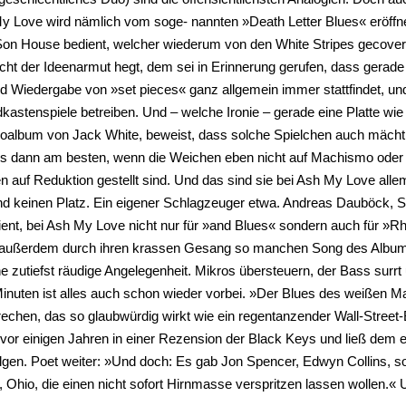
y Love wird nämlich vom soge- nannten »Death Letter Blues« eröffnet
on House bedient, welcher wiederum von den White Stripes gecovert 
cht der Ideenarmut hegt, dem sei in Erinnerung gerufen, dass gerad
d Wiedergabe von »set pieces« ganz allgemein immer stattfindet, und
kastenspiele betreiben. Und – welche Ironie – gerade eine Platte 
oalbum von Jack White, beweist, dass solche Spielchen auch mächtig 
s dann am besten, wenn die Weichen eben nicht auf Machismo oder
n auf Reduktion gestellt sind. Und das sind sie bei Ash My Love alle
d keinen Platz. Ein eigener Schlagzeuger etwa. Andreas Dauböck, Sän
ent, bei Ash My Love nicht nur für »and Blues« sondern auch für »
 außerdem durch ihren krassen Gesang so manchen Song des Album
e zutiefst räudige Angelegenheit. Mikros übersteuern, der Bass surrt
inuten ist alles auch schon wieder vorbei. »Der Blues des weißen M
echen, das so glaubwürdig wirkt wie ein regentanzender Wall-Street
 vor einigen Jahren in einer Rezension der Black Keys und ließ dem
lgen. Poet weiter: »Und doch: Es gab Jon Spencer, Edwyn Collins, so
 Ohio, die einen nicht sofort Hirnmasse verspritzen lassen wollen.« 